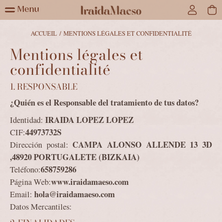
Menu
ACCUEIL
/
MENTIONS LÉGALES ET CONFIDENTIALITÉ
Mentions légales et
confidentialité
1. RESPONSABLE
¿Quién es el Responsable del tratamiento de tus datos?
IRAIDA LOPEZ LOPEZ
Identidad:
44973732S
CIF:
CAMPA ALONSO ALLENDE 13 3D
Dirección postal:
,48920 PORTUGALETE (BIZKAIA)
658759286
Teléfono:
www.iraidamaeso.com
Página Web:
hola@iraidamaeso.com
Email:
Datos Mercantiles: