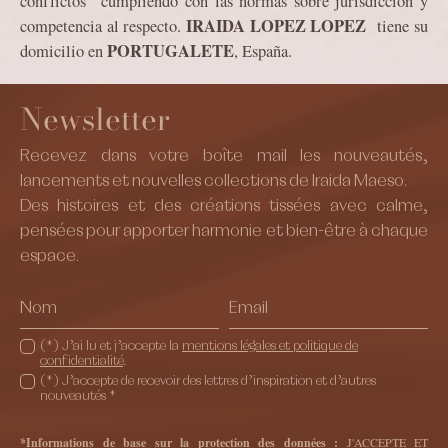
conflictos cumpliendo con las normas sobre jurisdicción y
IRAIDA LOPEZ LOPEZ
competencia al respecto.
tiene su
PORTUGALETE
domicilio en
, España.
Newsletter
Recevez dans votre boîte mail les nouveautés,
lancements et nouvelles collections de Iraida Maeso.
Des histoires et des créations tissées avec calme,
pensées pour apporter harmonie et bien-être à chaque
espace.
(*) J’ai lu et j’accepte la
mentions légales et politique de
confidentialité
.
(*) J’accepte de recevoir des lettres d’inspiration et d’autres
nouveautés *
*Informations de base sur la protection des données :
J'ACCEPTE ET