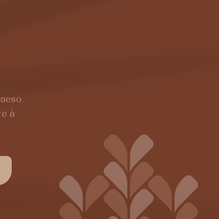
Maeso.
re à