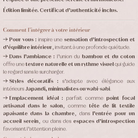
Édition limitée. Certificat d’authenticité inclus.
Comment l’intégrer à votre intérieur
Pour vous :
inspire une
sensation d’introspection et
d’équilibre intérieur
, invitant à une profonde quiétude.
Dans l’ambiance :
l’union du
bambou et du coton
offre une
texture naturelle et un rythme visuel
qui guide
le regard sans le surcharger.
Styles décoratifs :
s’adapte avec élégance aux
intérieurs
Japandi, minimalistes ou wabi-sabi
.
Emplacement idéal :
parfait comme
point focal
artisanal dans le salon
, comme
tête de lit textile
apaisante dans la chambre
, dans
l’entrée pour un
accueil serein
, ou dans des
espaces d’introspection
favorisant l’attention pleine.