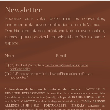
Newsletter
Recevez dans votre boîte mail les nouveautés,
lancements et nouvelles collections de Iraida Maeso.
Des histoires et des créations tissées avec calme,
pensées pour apporter harmonie et bien-être à chaque
espace.
(*) J’ai lu et j’accepte la
mentions légales et politique de
confidentialité
.
(*) J’accepte de recevoir des lettres d’inspiration et d’autres
nouveautés *
*Informations de base sur la protection des données :
J'ACCEPTE ET
DEMANDE EXPRESSÉMENT la réception de communications commerciales
(newsletters) par voie électronique (e-mail), de la part de
IRAIDA LOPEZ LOPEZ
,
avec le NIF nº
44973732S
et dont le siège social est situé à :
CAMPA ALONSO
ALLENDE 13 3D (48920 – PORTUGALETE – BIZKAIA)
, concernant les
promotions et nouveautés de nos produits et services qui pourraient vous intéresser.