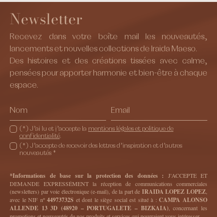
Newsletter
Recevez dans votre boîte mail les nouveautés,
lancements et nouvelles collections de Iraida Maeso.
Des histoires et des créations tissées avec calme,
pensées pour apporter harmonie et bien-être à chaque
espace.
(*) J’ai lu et j’accepte la
mentions légales et politique de
confidentialité
.
(*) J’accepte de recevoir des lettres d’inspiration et d’autres
nouveautés *
*Informations de base sur la protection des données :
J'ACCEPTE ET
DEMANDE EXPRESSÉMENT la réception de communications commerciales
(newsletters) par voie électronique (e-mail), de la part de
IRAIDA LOPEZ LOPEZ
,
avec le NIF nº
44973732S
et dont le siège social est situé à :
CAMPA ALONSO
ALLENDE 13 3D (48920 – PORTUGALETE – BIZKAIA)
, concernant les
promotions et nouveautés de nos produits et services qui pourraient vous intéresser.