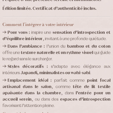
Édition limitée. Certificat d’authenticité inclus.
Comment l’intégrer à votre intérieur
Pour vous :
inspire une
sensation d’introspection et
d’équilibre intérieur
, invitant à une profonde quiétude.
Dans l’ambiance :
l’union du
bambou et du coton
offre une
texture naturelle et un rythme visuel
qui guide
le regard sans le surcharger.
Styles décoratifs :
s’adapte avec élégance aux
intérieurs
Japandi, minimalistes ou wabi-sabi
.
Emplacement idéal :
parfait comme
point focal
artisanal dans le salon
, comme
tête de lit textile
apaisante dans la chambre
, dans
l’entrée pour un
accueil serein
, ou dans des
espaces d’introspection
favorisant l’attention pleine.