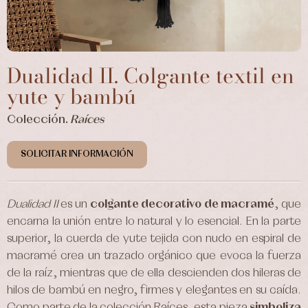
Dualidad II. Colgante textil en
yute y bambú
Colección.
Raíces
SOLICITAR INFORMACIÓN
Dualidad II
es un
colgante decorativo de macramé
, que
encarna la unión entre lo natural y lo esencial. En la parte
superior, la cuerda de yute tejida con nudo en espiral de
macramé crea un trazado orgánico que evoca la fuerza
de la raíz, mientras que de ella descienden dos hileras de
hilos de bambú en negro, firmes y elegantes en su caída.
Como parte de la colección
Raíces
, esta pieza
simboliza