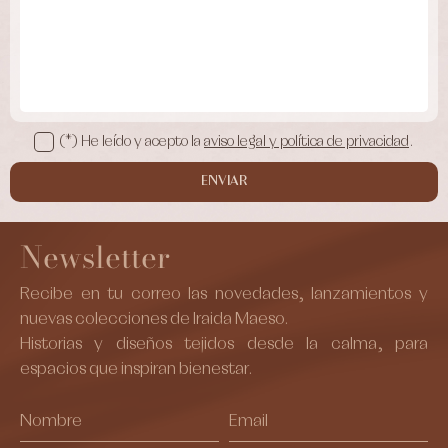
(*) He leído y acepto la
aviso legal y política de privacidad
.
ENVIAR
Newsletter
Recibe en tu correo las novedades, lanzamientos y
nuevas colecciones de Iraida Maeso.
Historias y diseños tejidos desde la calma, para
espacios que inspiran bienestar.