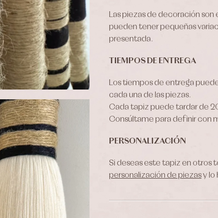
Las piezas de decoración son 
pueden tener pequeñas variac
presentada.
TIEMPOS DE ENTREGA
Los tiempos de entrega puede
cada una de las piezas.
Cada tapiz puede tardar de 20
Consúltame para definir con m
PERSONALIZACIÓN
Si deseas este tapiz en otros 
personalización de piezas
y lo