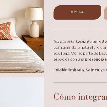
COMPRAR
Sonata
es un
tapiz de pared 
combinando lo natural y lo co
equilibrio. Como parte de
Escu
espacios con una
presencia s
Edición limitada. Se incluye
Cómo integrar