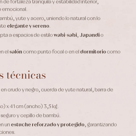
 de fortaleza tranquila y estabilidad interior,
o emocional.
mbú, yute y acero, uniendo lo natural con lo
ste
elegante y sereno
.
pta a espacios de estilo
wabi-sabi
,
Japandi
o
n el
salón
como punto focal o en el
dormitorio
como
s técnicas
en crudo y negro, cuerda de yute natural, barra de
o) x 41 cm (ancho) 3,5 kg.
 seguro y cepillo de bambú.
en un
estuche reforzado y protegido
, garantizando
ciones.