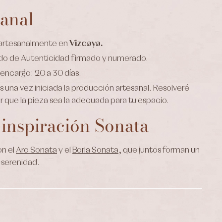
sanal
 artesanalmente en
Vizcaya.
ado de Autenticidad firmado y numerado.
encargo: 20 a 30 días.
una vez iniciada la producción artesanal. Resolveré
r que la pieza sea la adecuada para tu espacio.
 inspiración Sonata
n el
Aro Sonata
y el
Borla Sonata
, que juntos forman un
 serenidad.