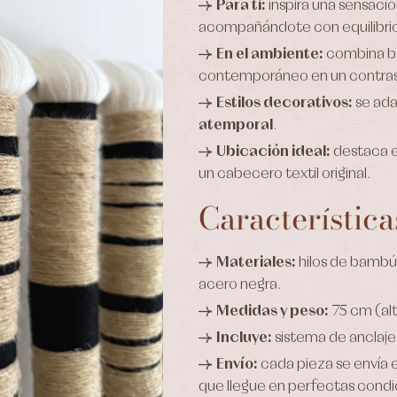
Para ti:
inspira una sensación
acompañándote con equilibri
En el ambiente:
combina ba
contemporáneo en un contra
Estilos decorativos:
se ada
atemporal
.
Ubicación ideal:
destaca e
un cabecero textil original.
Característica
Materiales:
hilos de bambú 
acero negra.
Medidas y peso:
75 cm (alt
Incluye:
sistema de anclaje
Envío:
cada pieza se envía 
que llegue en perfectas condi